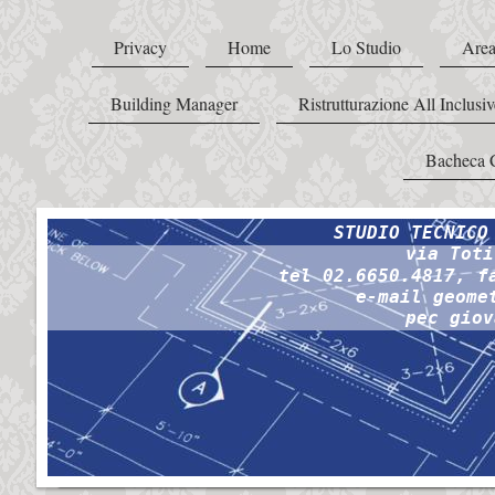
Privacy
Home
Lo Studio
Area
Building Manager
Ristrutturazione All Inclusiv
Bacheca 
STUDIO TECNICO
via Toti
tel 02.6650.4817, f
e-mail geome
pec giov