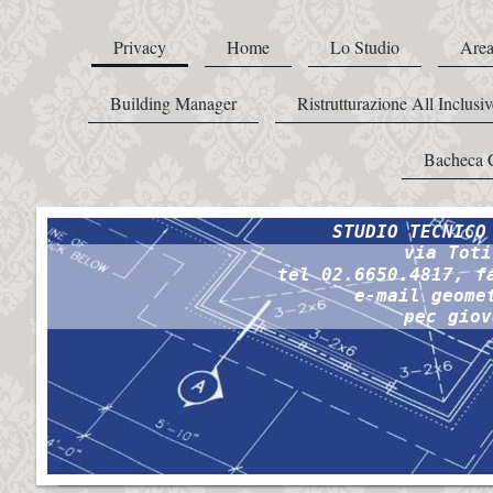
Privacy
Home
Lo Studio
Area
Building Manager
Ristrutturazione All Inclusiv
Bacheca 
STUDIO TECNICO
via Toti
tel 02.6650.4817, f
e-mail geome
pec giov